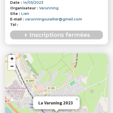
Date :
14/05/2023
Organisateur :
Varunning
Site :
Lien
E-mail :
varunningsurallier@gmail.com
Tél :
Inscriptions fermées
La Varuning 2023
+
−
×
La Varuning 2023