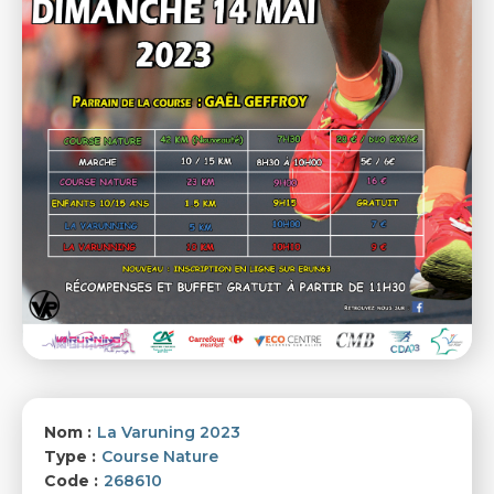
Nom :
La Varuning 2023
Type :
Course Nature
Code :
268610