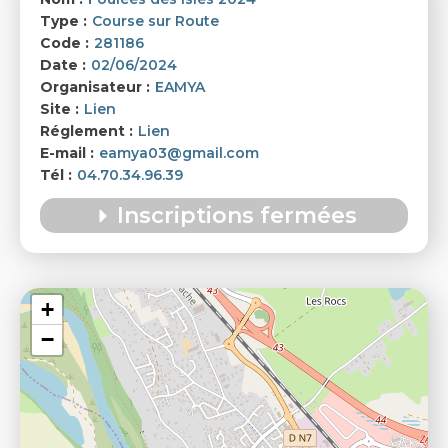
Type :
Course sur Route
Code :
281186
Date :
02/06/2024
Organisateur :
EAMYA
Site :
Lien
Réglement :
Lien
E-mail :
eamya03@gmail.com
Tél :
04.70.34.96.39
Inscriptions fermées
Foulées des Isles 2024
+
−