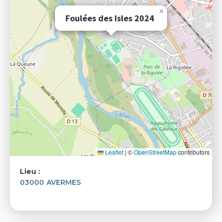
×
Foulées des Isles 2024
Leaflet
|
©
OpenStreetMap
contributors
Lieu :
03000
AVERMES